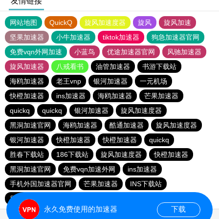
友情链接
网站地图
QuickQ
旋风加速度器
旋风
旋风加速
坚果加速器
小牛加速器
tiktok加速器
狗急加速器官网
免费vqn外网加速
小蓝鸟
优途加速器官网
风驰加速器
旋风加速器
八戒看书
油管加速器
书游下载站
海鸥加速器
老王vnp
银河加速器
一元机场
快橙加速器
ins加速器
海鸥加速器
芒果加速器
quickq
quickq
银河加速器
旋风加速度器
黑洞加速官网
海鸥加速器
酷通加速器
旋风加速度器
银河加速器
快橙加速器
快橙加速器
quickq
胜春下载站
186下载站
旋风加速度器
快橙加速器
黑洞加速官网
免费vqn加速外网
ins加速器
手机外国加速器官网
芒果加速器
INS下载站
目标下载站
老王vnp
永久免费使用的加速器
下载