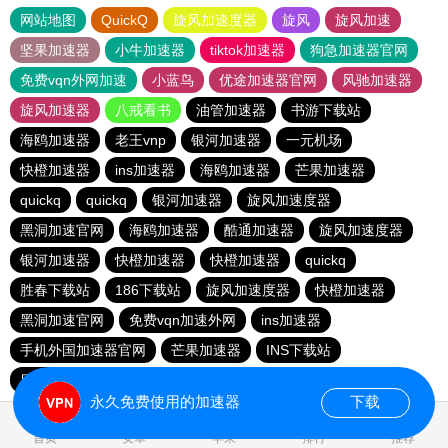
网站地图
QuickQ
旋风加速度器
旋风
旋风加速
坚果加速器
小牛加速器
tiktok加速器
狗急加速器官网
免费vqn外网加速
小蓝鸟
优途加速器官网
风驰加速器
旋风加速器
八戒看书
油管加速器
书游下载站
海鸥加速器
老王vnp
银河加速器
一元机场
快橙加速器
ins加速器
海鸥加速器
芒果加速器
quickq
quickq
银河加速器
旋风加速度器
黑洞加速官网
海鸥加速器
酷通加速器
旋风加速度器
银河加速器
快橙加速器
快橙加速器
quickq
胜春下载站
186下载站
旋风加速度器
快橙加速器
黑洞加速官网
免费vqn加速外网
ins加速器
手机外国加速器官网
芒果加速器
INS下载站
目标下载站
老王vnp
永久免费使用的加速器
下载
0.070427s
首页
安卓
苹果
排行
推荐