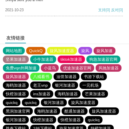
2021-10-23
支持
[0]
反对
[0]
友情链接
网站地图
QuickQ
旋风加速度器
旋风
旋风加速
坚果加速器
小牛加速器
tiktok加速器
狗急加速器官网
免费vqn外网加速
小蓝鸟
优途加速器官网
风驰加速器
旋风加速器
八戒看书
油管加速器
书游下载站
海鸥加速器
老王vnp
银河加速器
一元机场
快橙加速器
ins加速器
海鸥加速器
芒果加速器
quickq
quickq
银河加速器
旋风加速度器
黑洞加速官网
海鸥加速器
酷通加速器
旋风加速度器
银河加速器
快橙加速器
快橙加速器
quickq
胜春下载站
186下载站
旋风加速度器
快橙加速器