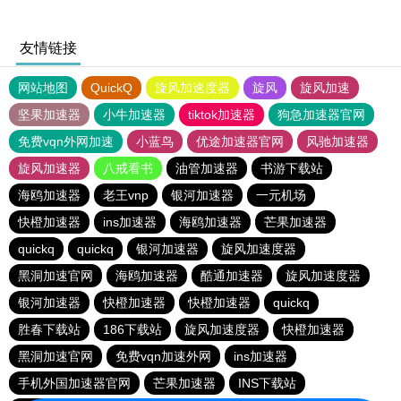
友情链接
网站地图
QuickQ
旋风加速度器
旋风
旋风加速
坚果加速器
小牛加速器
tiktok加速器
狗急加速器官网
免费vqn外网加速
小蓝鸟
优途加速器官网
风驰加速器
旋风加速器
八戒看书
油管加速器
书游下载站
海鸥加速器
老王vnp
银河加速器
一元机场
快橙加速器
ins加速器
海鸥加速器
芒果加速器
quickq
quickq
银河加速器
旋风加速度器
黑洞加速官网
海鸥加速器
酷通加速器
旋风加速度器
银河加速器
快橙加速器
快橙加速器
quickq
胜春下载站
186下载站
旋风加速度器
快橙加速器
黑洞加速官网
免费vqn加速外网
ins加速器
手机外国加速器官网
芒果加速器
INS下载站