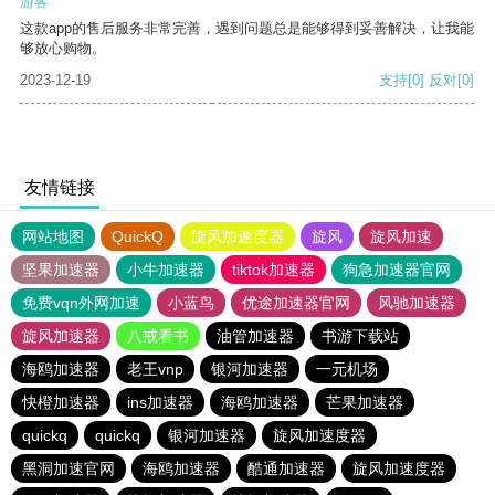
游客
这款app的售后服务非常完善，遇到问题总是能够得到妥善解决，让我能
够放心购物。
2023-12-19
支持
[0]
反对
[0]
友情链接
网站地图
QuickQ
旋风加速度器
旋风
旋风加速
坚果加速器
小牛加速器
tiktok加速器
狗急加速器官网
免费vqn外网加速
小蓝鸟
优途加速器官网
风驰加速器
旋风加速器
八戒看书
油管加速器
书游下载站
海鸥加速器
老王vnp
银河加速器
一元机场
快橙加速器
ins加速器
海鸥加速器
芒果加速器
quickq
quickq
银河加速器
旋风加速度器
黑洞加速官网
海鸥加速器
酷通加速器
旋风加速度器