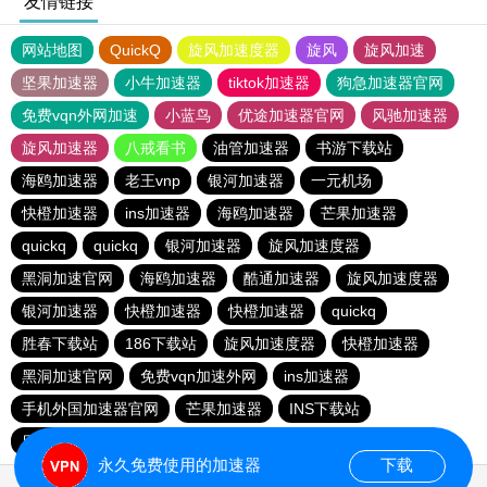
友情链接
网站地图
QuickQ
旋风加速度器
旋风
旋风加速
坚果加速器
小牛加速器
tiktok加速器
狗急加速器官网
免费vqn外网加速
小蓝鸟
优途加速器官网
风驰加速器
旋风加速器
八戒看书
油管加速器
书游下载站
海鸥加速器
老王vnp
银河加速器
一元机场
快橙加速器
ins加速器
海鸥加速器
芒果加速器
quickq
quickq
银河加速器
旋风加速度器
黑洞加速官网
海鸥加速器
酷通加速器
旋风加速度器
银河加速器
快橙加速器
快橙加速器
quickq
胜春下载站
186下载站
旋风加速度器
快橙加速器
黑洞加速官网
免费vqn加速外网
ins加速器
手机外国加速器官网
芒果加速器
INS下载站
目标下载站
老王vnp
永久免费使用的加速器
下载