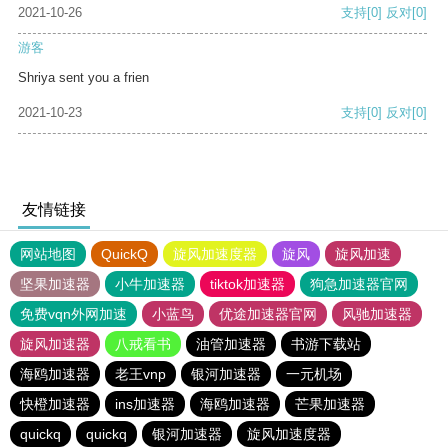
2021-10-26
支持
[0]
反对
[0]
游客
Shriya sent you a frien
2021-10-23
支持
[0]
反对
[0]
友情链接
网站地图
QuickQ
旋风加速度器
旋风
旋风加速
坚果加速器
小牛加速器
tiktok加速器
狗急加速器官网
免费vqn外网加速
小蓝鸟
优途加速器官网
风驰加速器
旋风加速器
八戒看书
油管加速器
书游下载站
海鸥加速器
老王vnp
银河加速器
一元机场
快橙加速器
ins加速器
海鸥加速器
芒果加速器
quickq
quickq
银河加速器
旋风加速度器