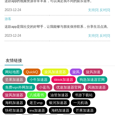
这款app的视频资源非常丰富，可以满足我不同的娱乐需求。
2023-12-24
支持
[0]
反对
[0]
游客
这款app是我社交的好帮手，让我能够与朋友保持联系，分享生活点滴。
2023-12-24
支持
[0]
反对
[0]
友情链接
网站地图
QuickQ
旋风加速度器
旋风
旋风加速
坚果加速器
小牛加速器
tiktok加速器
狗急加速器官网
免费vqn外网加速
小蓝鸟
优途加速器官网
风驰加速器
旋风加速器
八戒看书
油管加速器
书游下载站
海鸥加速器
老王vnp
银河加速器
一元机场
快橙加速器
ins加速器
海鸥加速器
芒果加速器