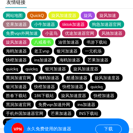
友情链接
网站地图
QuickQ
旋风加速度器
旋风
旋风加速
坚果加速器
小牛加速器
tiktok加速器
狗急加速器官网
免费vqn外网加速
小蓝鸟
优途加速器官网
风驰加速器
旋风加速器
八戒看书
油管加速器
书游下载站
海鸥加速器
老王vnp
银河加速器
一元机场
快橙加速器
ins加速器
海鸥加速器
芒果加速器
quickq
quickq
银河加速器
旋风加速度器
黑洞加速官网
海鸥加速器
酷通加速器
旋风加速度器
银河加速器
快橙加速器
快橙加速器
quickq
胜春下载站
186下载站
旋风加速度器
快橙加速器
黑洞加速官网
免费vqn加速外网
ins加速器
手机外国加速器官网
芒果加速器
INS下载站
目标下载站
老王vnp
永久免费使用的加速器
下载