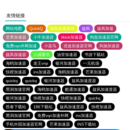
友情链接
网站地图
QuickQ
旋风加速度器
旋风
旋风加速
坚果加速器
小牛加速器
tiktok加速器
狗急加速器官网
免费vqn外网加速
小蓝鸟
优途加速器官网
风驰加速器
旋风加速器
八戒看书
油管加速器
书游下载站
海鸥加速器
老王vnp
银河加速器
一元机场
快橙加速器
ins加速器
海鸥加速器
芒果加速器
quickq
quickq
银河加速器
旋风加速度器
黑洞加速官网
海鸥加速器
酷通加速器
旋风加速度器
银河加速器
快橙加速器
快橙加速器
quickq
胜春下载站
186下载站
旋风加速度器
快橙加速器
黑洞加速官网
免费vqn加速外网
ins加速器
手机外国加速器官网
芒果加速器
INS下载站