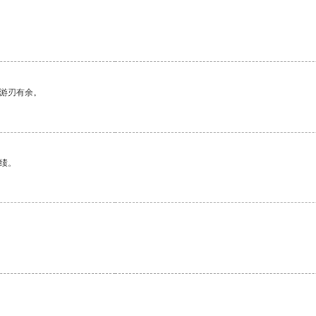
中游刃有余。
绩。
。