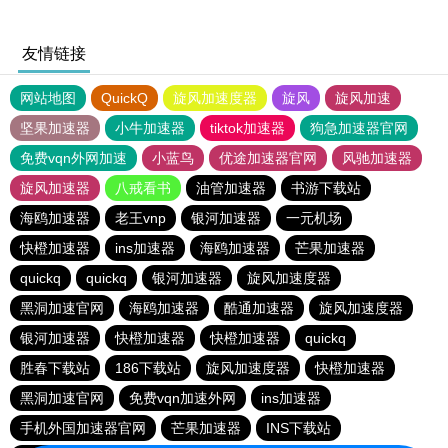
友情链接
网站地图
QuickQ
旋风加速度器
旋风
旋风加速
坚果加速器
小牛加速器
tiktok加速器
狗急加速器官网
免费vqn外网加速
小蓝鸟
优途加速器官网
风驰加速器
旋风加速器
八戒看书
油管加速器
书游下载站
海鸥加速器
老王vnp
银河加速器
一元机场
快橙加速器
ins加速器
海鸥加速器
芒果加速器
quickq
quickq
银河加速器
旋风加速度器
黑洞加速官网
海鸥加速器
酷通加速器
旋风加速度器
银河加速器
快橙加速器
快橙加速器
quickq
胜春下载站
186下载站
旋风加速度器
快橙加速器
黑洞加速官网
免费vqn加速外网
ins加速器
手机外国加速器官网
芒果加速器
INS下载站