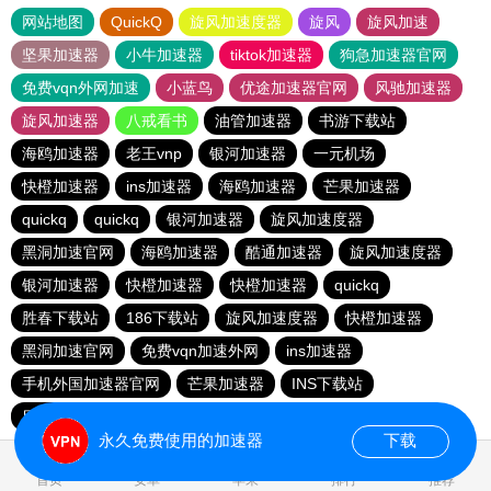
网站地图
QuickQ
旋风加速度器
旋风
旋风加速
坚果加速器
小牛加速器
tiktok加速器
狗急加速器官网
免费vqn外网加速
小蓝鸟
优途加速器官网
风驰加速器
旋风加速器
八戒看书
油管加速器
书游下载站
海鸥加速器
老王vnp
银河加速器
一元机场
快橙加速器
ins加速器
海鸥加速器
芒果加速器
quickq
quickq
银河加速器
旋风加速度器
黑洞加速官网
海鸥加速器
酷通加速器
旋风加速度器
银河加速器
快橙加速器
快橙加速器
quickq
胜春下载站
186下载站
旋风加速度器
快橙加速器
黑洞加速官网
免费vqn加速外网
ins加速器
手机外国加速器官网
芒果加速器
INS下载站
目标下载站
老王vnp
永久免费使用的加速器
下载
0.071614s
首页
安卓
苹果
排行
推荐