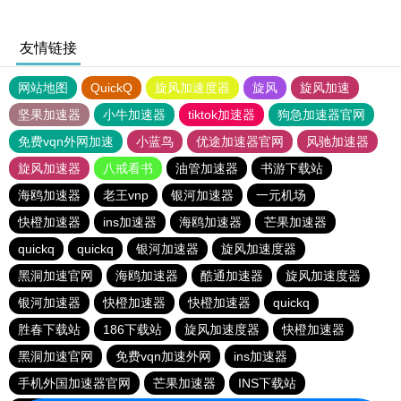
友情链接
网站地图
QuickQ
旋风加速度器
旋风
旋风加速
坚果加速器
小牛加速器
tiktok加速器
狗急加速器官网
免费vqn外网加速
小蓝鸟
优途加速器官网
风驰加速器
旋风加速器
八戒看书
油管加速器
书游下载站
海鸥加速器
老王vnp
银河加速器
一元机场
快橙加速器
ins加速器
海鸥加速器
芒果加速器
quickq
quickq
银河加速器
旋风加速度器
黑洞加速官网
海鸥加速器
酷通加速器
旋风加速度器
银河加速器
快橙加速器
快橙加速器
quickq
胜春下载站
186下载站
旋风加速度器
快橙加速器
黑洞加速官网
免费vqn加速外网
ins加速器
手机外国加速器官网
芒果加速器
INS下载站