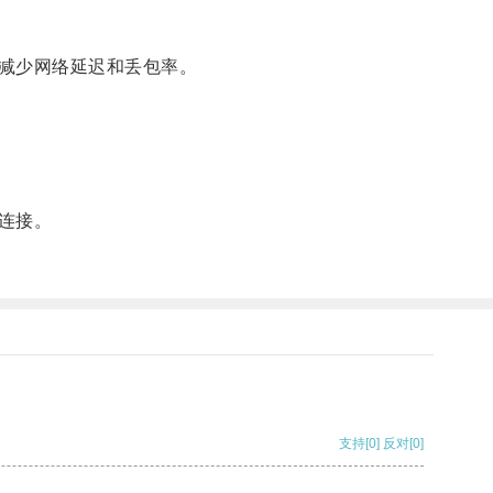
减少网络延迟和丢包率。
连接。
支持
[0]
反对
[0]