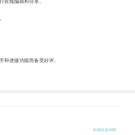
行在线编辑和分享。
。
手和便捷功能而备受好评。
支持
[0]
反对
[0]